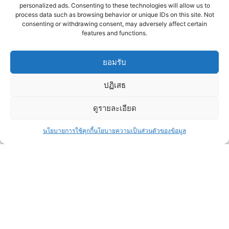
personalized ads. Consenting to these technologies will allow us to
ภาพความทรงจำที่สำคัญ ให้พวกเราช่วย
process data such as browsing behavior or unique IDs on this site. Not
ดูแลนะครับ
consenting or withdrawing consent, may adversely affect certain
features and functions.
ยอมรับ
ปฏิเสธ
#Eventall_th
Photographer & Cinema Team
ดูรายละเอียด
Copyright © 2023
นโยบายการใช้คุกกี้
นโยบายความเป็นส่วนตัวของข้อมูล
eventallthofficial.com
youtube