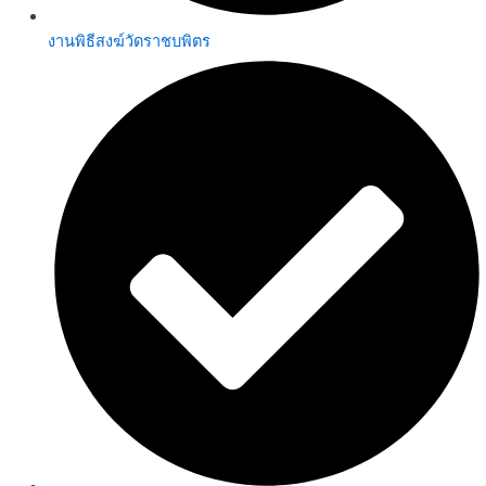
งานพิธีสงฆ์วัดราชบพิตร