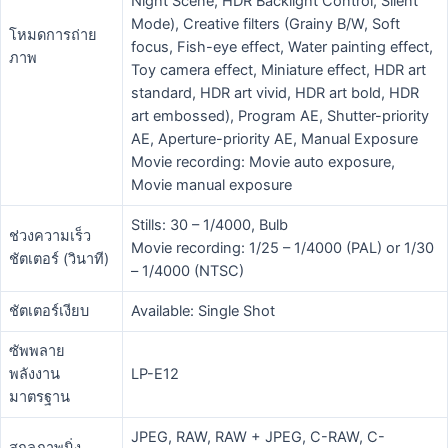
Night Scene, HDR Backlight Control, Silent
Mode), Creative filters (Grainy B/W, Soft
โหมดการถ่าย
focus, Fish-eye effect, Water painting effect,
ภาพ
Toy camera effect, Miniature effect, HDR art
standard, HDR art vivid, HDR art bold, HDR
art embossed), Program AE, Shutter-priority
AE, Aperture-priority AE, Manual Exposure
Movie recording: Movie auto exposure,
Movie manual exposure
Stills: 30 – 1/4000, Bulb
ช่วงความเร็ว
Movie recording: 1/25 – 1/4000 (PAL) or 1/30
ชัตเตอร์ (วินาที)
– 1/4000 (NTSC)
ชัตเตอร์เงียบ
Available: Single Shot
ซัพพลาย
พลังงาน
LP-E12
มาตรฐาน
JPEG, RAW, RAW + JPEG, C-RAW, C-