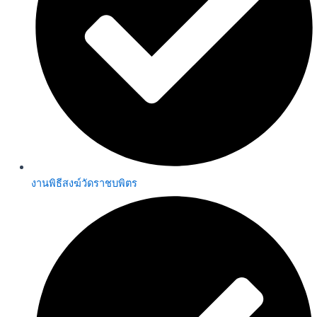
งานพิธีสงฆ์วัดราชบพิตร