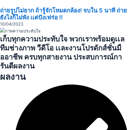
ถ่ายรูปไม่ยาก ถ้ารู้จักโหมดกล้อง! จบใน 5 นาที ถ่าย
ยังไงก็ไม่พัง เเต่ปังเฟร่อ !!
10/04/2023
เก็บทุกความประทับใจ พวกเราพร้อมดูเเล
ทีมช่างภาพ วีดีโอ เเละงานโปรดักส์ชั่นมื
ออาชีพ ครบทุกสายงาน ประสบการณ์กา
รันตีผลงาน
ผลงาน